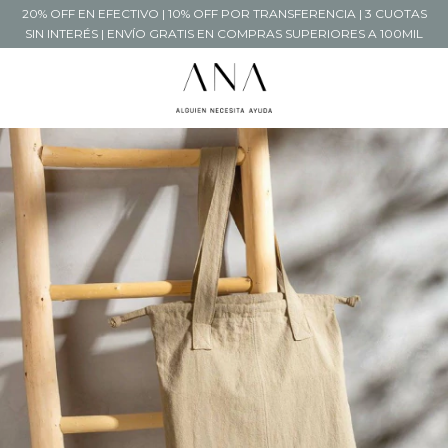
20% OFF EN EFECTIVO | 10% OFF POR TRANSFERENCIA | 3 CUOTAS
SIN INTERÉS | ENVÍO GRATIS EN COMPRAS SUPERIORES A 100MIL